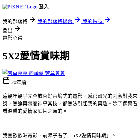
登入
我的部落格
我的部落格後台
我的帳號
登出
電影心得
5X2愛情賞味期
芳草萋萋
20年前
這幾年幾乎完全放棄好萊塢式的電影，感官聲光的刺激對我來
說，無論再怎麼神乎其技，都無法引起我的興趣。除了偶爾看
看溫馨的愛情家庭片之類的。
我喜歡歐洲電影，前陣子看了「5X2愛情賞味期」。